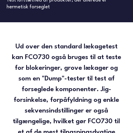
Test lufttæthed af produkter, der allerede er
hermetisk forseglet
Ud over den standard lækagetest
kan FCO730 også bruges til at teste
for blokeringer, grove lækager og
som en "Dump"-tester til test af
forseglede komponenter. Jig-
forsinkelse, forpåfyldning og enkle
sekvensindstillinger er også
tilgængelige, hvilket gør FCO730 til
et af de mest tilpasningsdygtige