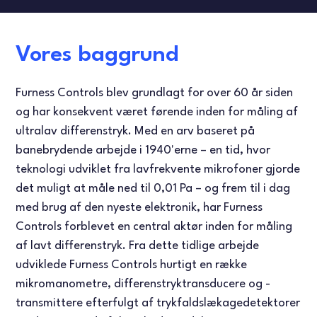
FLOWTEST-UDSTYR
VIDEOER
ENGLISH
Vores baggrund
FRENCH
Furness Controls blev grundlagt for over 60 år siden
og har konsekvent været førende inden for måling af
SPANISH
ultralav differenstryk. Med en arv baseret på
banebrydende arbejde i 1940'erne – en tid, hvor
teknologi udviklet fra lavfrekvente mikrofoner gjorde
det muligt at måle ned til 0,01 Pa – og frem til i dag
med brug af den nyeste elektronik, har Furness
Controls forblevet en central aktør inden for måling
af lavt differenstryk. Fra dette tidlige arbejde
udviklede Furness Controls hurtigt en række
mikromanometre, differenstryktransducere og -
transmittere efterfulgt af trykfaldslækagedetektorer