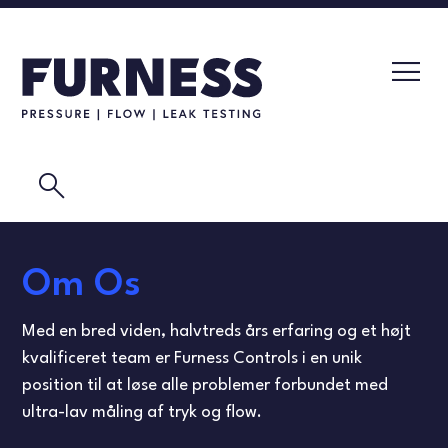
search
LÆKAGETEST-UDSTYR
Om Os
TRYKGIVERE
KALIBRERING
Med en bred viden, halvtreds års erfaring og et højt
FLOWKOMPONENTER
MASKETEST
kvalificeret team er Furness Controls i en unik
position til at løse alle problemer forbundet med
KALIBRERINGSINSTRUMENTER
LÆKAGETEST
ultra-lav måling af tryk og flow.