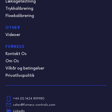
Lækagetestning
Trykkalibrering
Flowkalibrering
OTHER
Videoer
FURNESS
Kontakt Os
Om Os
Vilkår og betingelser
Privatlivspolitik
phone_android
+44 (0) 1424 819980
email
sales@furness-controls.com
LinkedIn