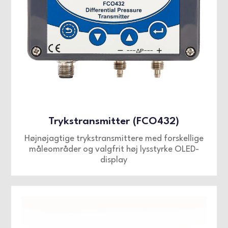
FLOWTEST-UDSTYR
VIDEOER
ENGLISH
FRENCH
SPANISH
Trykstransmitter (FCO432)
Højnøjagtige trykstransmittere med forskellige
måleområder og valgfrit høj lysstyrke OLED-
display