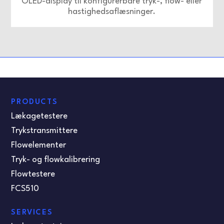
OLED-display til konfigurerbare tryk-, flow- eller
hastighedsaflæsninger.
PRODUCTS
Lækagetestere
Trykstransmittere
Flowelementer
Tryk- og flowkalibrering
Flowtestere
FCS510
SERVICES